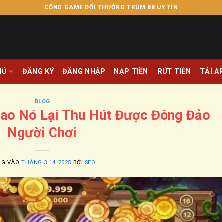
CỔNG GAME ĐỔI THƯỞNG TRÙM 88 UY TÍN
HỦ
ĐĂNG KÝ
ĐĂNG NHẬP
NẠP TIỀN
RÚT TIỀN
TẢI A
BLOG
Sao Nó Lại Thu Hút Được Đông Đảo
Người Chơi
NG VÀO
THÁNG 3 14, 2025
BỞI
SEO