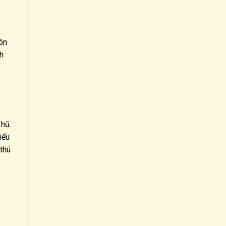
ôn
h
 hũ.
iểu
thú