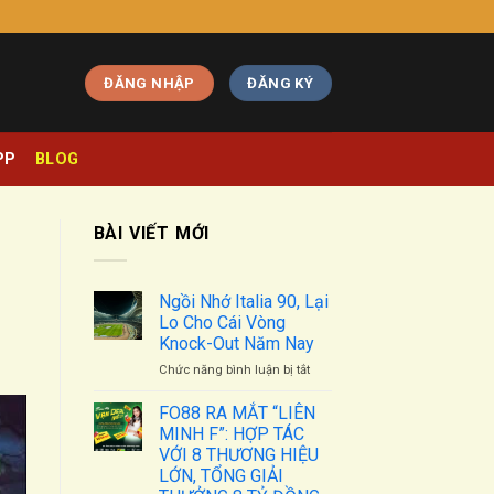
ĐĂNG NHẬP
ĐĂNG KÝ
PP
BLOG
BÀI VIẾT MỚI
Ngồi Nhớ Italia 90, Lại
Lo Cho Cái Vòng
Knock-Out Năm Nay
Chức năng bình luận bị tắt
ở
Ngồi
Nhớ
FO88 RA MẮT “LIÊN
Italia
MINH F”: HỢP TÁC
90,
VỚI 8 THƯƠNG HIỆU
Lại
LỚN, TỔNG GIẢI
Lo