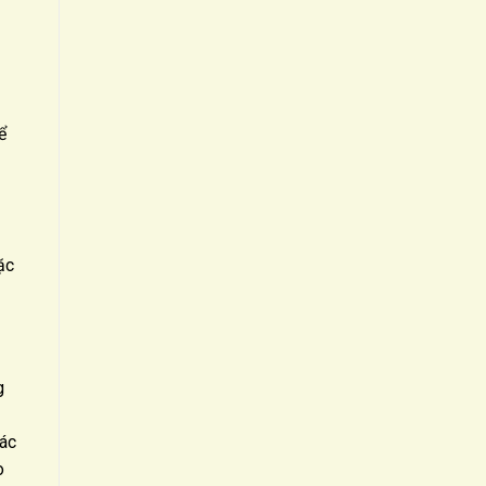
ể
ặc
g
tác
o