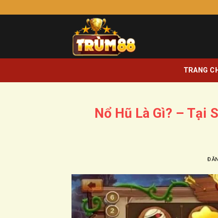
Bỏ
qua
nội
dung
TRANG C
Nổ Hũ Là Gì? – Tại 
ĐĂ