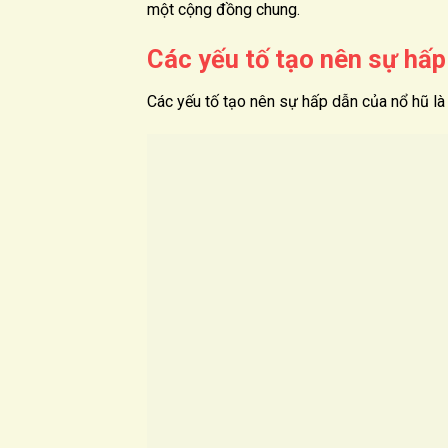
một cộng đồng chung.
Các yếu tố tạo nên sự hấp
Các yếu tố tạo nên sự hấp dẫn của
nổ hũ là