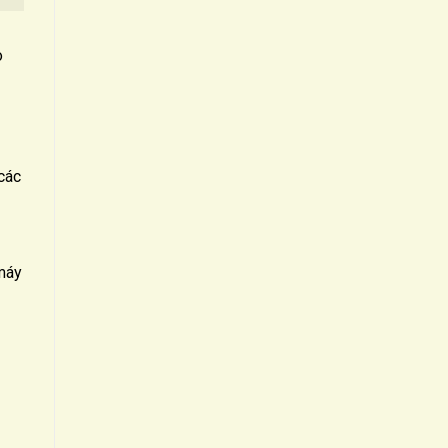
ò
các
 máy