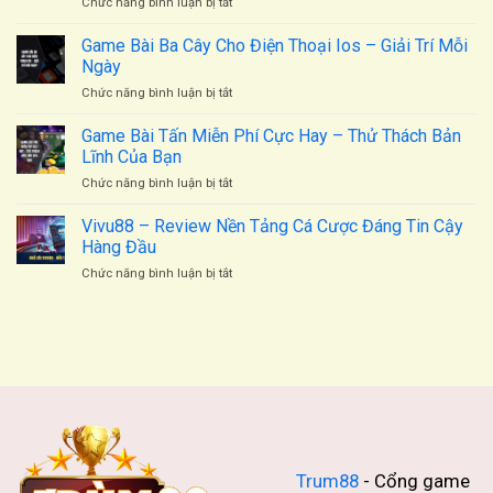
Chức năng bình luận bị tắt
ở
Lo
FO88
Cho
RA
Cái
Game Bài Ba Cây Cho Điện Thoại Ios – Giải Trí Mỗi
MẮT
Vòng
Ngày
“LIÊN
Knock-
Chức năng bình luận bị tắt
ở
MINH
Out
Game
F”:
Năm
Bài
Game Bài Tấn Miễn Phí Cực Hay – Thử Thách Bản
HỢP
Nay
Ba
TÁC
Lĩnh Của Bạn
Cây
VỚI
Chức năng bình luận bị tắt
ở
Cho
8
Game
Điện
THƯƠNG
Bài
Vivu88 – Review Nền Tảng Cá Cược Đáng Tin Cậy
Thoại
HIỆU
Tấn
Ios
Hàng Đầu
LỚN,
Miễn
–
TỔNG
Chức năng bình luận bị tắt
ở
Phí
Giải
GIẢI
Vivu88
Cực
Trí
THƯỞNG
–
Hay
Mỗi
8
Review
–
Ngày
TỶ
Nền
Thử
ĐỒNG
Tảng
Thách
Cá
Bản
Cược
Lĩnh
Đáng
Của
Tin
Bạn
Cậy
Trum88
- Cổng game
Hàng