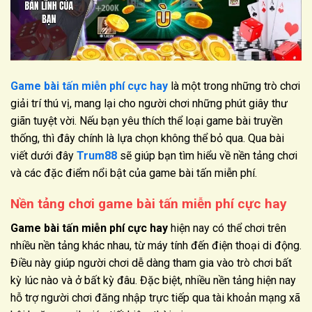
Game bài tấn miễn phí cực hay
là một trong những trò chơi
giải trí thú vị, mang lại cho người chơi những phút giây thư
giãn tuyệt vời. Nếu bạn yêu thích thể loại game bài truyền
thống, thì đây chính là lựa chọn không thể bỏ qua. Qua bài
viết dưới đây
Trum88
sẽ giúp bạn tìm hiểu về nền tảng chơi
và các đặc điểm nổi bật của game bài tấn miễn phí.
Nền tảng chơi game bài tấn miễn phí cực hay
Game bài tấn miễn phí cực hay
hiện nay có thể chơi trên
nhiều nền tảng khác nhau, từ máy tính đến điện thoại di động.
Điều này giúp người chơi dễ dàng tham gia vào trò chơi bất
kỳ lúc nào và ở bất kỳ đâu. Đặc biệt, nhiều nền tảng hiện nay
hỗ trợ người chơi đăng nhập trực tiếp qua tài khoản mạng xã