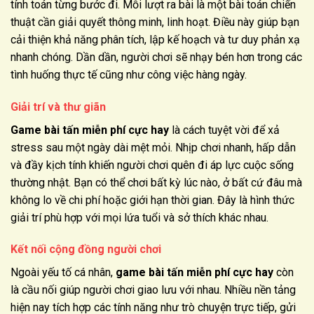
tính toán từng bước đi. Mỗi lượt ra bài là một bài toán chiến
thuật cần giải quyết thông minh, linh hoạt. Điều này giúp bạn
cải thiện khả năng phân tích, lập kế hoạch và tư duy phản xạ
nhanh chóng. Dần dần, người chơi sẽ nhạy bén hơn trong các
tình huống thực tế cũng như công việc hàng ngày.
Giải trí và thư giãn
Game bài tấn miễn phí cực hay
là cách tuyệt vời để xả
stress sau một ngày dài mệt mỏi. Nhịp chơi nhanh, hấp dẫn
và đầy kịch tính khiến người chơi quên đi áp lực cuộc sống
thường nhật. Bạn có thể chơi bất kỳ lúc nào, ở bất cứ đâu mà
không lo về chi phí hoặc giới hạn thời gian. Đây là hình thức
giải trí phù hợp với mọi lứa tuổi và sở thích khác nhau.
Kết nối cộng đồng người chơi
Ngoài yếu tố cá nhân,
game bài tấn miễn phí cực hay
còn
là cầu nối giúp người chơi giao lưu với nhau. Nhiều nền tảng
hiện nay tích hợp các tính năng như trò chuyện trực tiếp, gửi