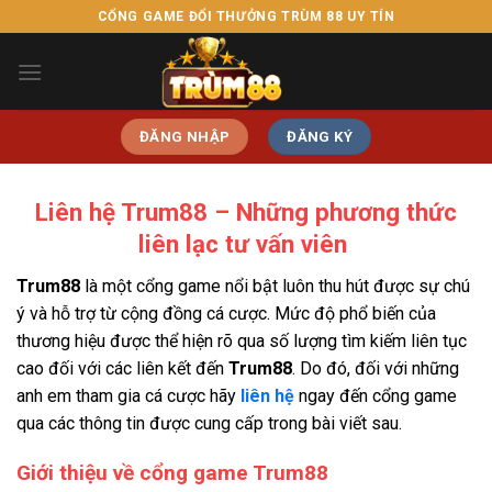
Bỏ
CỔNG GAME ĐỔI THƯỞNG TRÙM 88 UY TÍN
qua
nội
dung
ĐĂNG NHẬP
ĐĂNG KÝ
Liên hệ Trum88 – Những phương thức
liên lạc tư vấn viên
Trum88
là một cổng game nổi bật luôn thu hút được sự chú
ý và hỗ trợ từ cộng đồng cá cược. Mức độ phổ biến của
thương hiệu được thể hiện rõ qua số lượng tìm kiếm liên tục
cao đối với các liên kết đến
Trum88
. Do đó, đối với những
anh em tham gia cá cược hãy
liên hệ
ngay đến cổng game
qua các thông tin được cung cấp trong bài viết sau.
Giới thiệu về cổng game Trum88