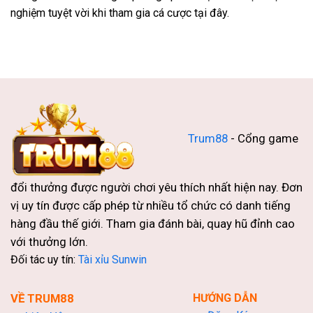
nghiệm tuyệt vời khi tham gia cá cược tại đây.
Trum88
- Cổng game
đổi thưởng được người chơi yêu thích nhất hiện nay. Đơn
vị uy tín được cấp phép từ nhiều tổ chức có danh tiếng
hàng đầu thế giới. Tham gia đánh bài, quay hũ đỉnh cao
với thưởng lớn.
Đối tác uy tín:
Tài xỉu Sunwin
VỀ TRUM88
HƯỚNG DẪN