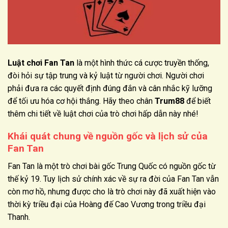
Luật chơi Fan Tan
là một hình thức cá cược truyền thống,
đòi hỏi sự tập trung và kỷ luật từ người chơi. Người chơi
phải đưa ra các quyết định đúng đắn và cân nhắc kỹ lưỡng
để tối ưu hóa cơ hội thắng. Hãy theo chân
Trum88
để biết
thêm chi tiết về luật chơi của trò chơi hấp dẫn này nhé!
Khái quát chung về nguồn gốc và lịch sử của
Fan Tan
Fan Tan là một trò chơi bài gốc Trung Quốc có nguồn gốc từ
thế kỷ 19. Tuy lịch sử chính xác về sự ra đời của Fan Tan vẫn
còn mơ hồ, nhưng được cho là trò chơi này đã xuất hiện vào
thời kỳ triều đại của Hoàng đế Cao Vương trong triều đại
Thanh.