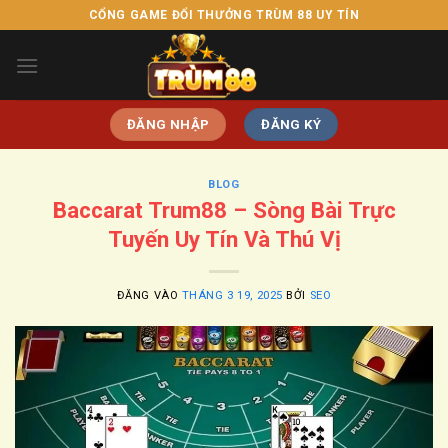
Bỏ
CỔNG GAME ĐỔI THƯỞNG TRÙM 88 UY TÍN
qua
nội
dung
ĐĂNG NHẬP
ĐĂNG KÝ
BLOG
Baccarat Trum88 – Sòng Bài Trực
Tuyến Uy Tín Và Thú Vị
ĐĂNG VÀO
THÁNG 3 19, 2025
BỞI
SEO