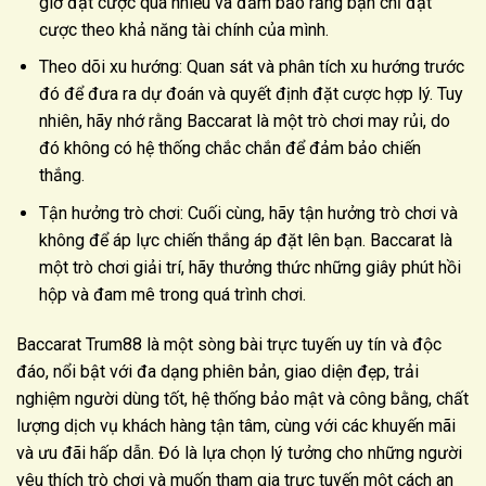
giờ đặt cược quá nhiều và đảm bảo rằng bạn chỉ đặt
cược theo khả năng tài chính của mình.
Theo dõi xu hướng: Quan sát và phân tích xu hướng trước
đó để đưa ra dự đoán và quyết định đặt cược hợp lý. Tuy
nhiên, hãy nhớ rằng Baccarat là một trò chơi may rủi, do
đó không có hệ thống chắc chắn để đảm bảo chiến
thắng.
Tận hưởng trò chơi: Cuối cùng, hãy tận hưởng trò chơi và
không để áp lực chiến thắng áp đặt lên bạn. Baccarat là
một trò chơi giải trí, hãy thưởng thức những giây phút hồi
hộp và đam mê trong quá trình chơi.
Baccarat Trum88
là một sòng bài trực tuyến uy tín và độc
đáo, nổi bật với đa dạng phiên bản, giao diện đẹp, trải
nghiệm người dùng tốt, hệ thống bảo mật và công bằng, chất
lượng dịch vụ khách hàng tận tâm, cùng với các khuyến mãi
và ưu đãi hấp dẫn. Đó là lựa chọn lý tưởng cho những người
yêu thích trò chơi và muốn tham gia trực tuyến một cách an