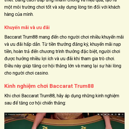
một môi trường chơi tốt và xây dựng lòng tin đối với khách
hàng của mình.
Khuyến mãi và ưu đãi
Baccarat Trum88
mang đến cho người chơi nhiều khuyến mãi
và ưu đãi hấp dẫn. Từ tiền thưởng đăng ký, khuyến mãi nạp
tiền, hoàn trả đến chương trình thưởng đặc biệt, người chơi
được hưởng nhiều lợi ích và ưu đãi khi tham gia trò chơi.
Điều này giúp tăng cơ hội thắng lớn và mang lại sự hài lòng
cho người chơi casino.
Kinh nghiệm chơi Baccarat Trum88
Khi chơi
Baccarat Trum88
, hãy áp dụng những kinh nghiệm
sau để tăng cơ hội chiến thắng: