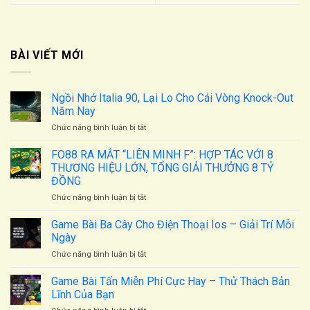
BÀI VIẾT MỚI
Ngồi Nhớ Italia 90, Lại Lo Cho Cái Vòng Knock-Out
Năm Nay
Chức năng bình luận bị tắt
ở
Ngồi
Nhớ
FO88 RA MẮT “LIÊN MINH F”: HỢP TÁC VỚI 8
Italia
THƯƠNG HIỆU LỚN, TỔNG GIẢI THƯỞNG 8 TỶ
90,
ĐỒNG
Lại
Chức năng bình luận bị tắt
ở
Lo
FO88
Cho
RA
Cái
Game Bài Ba Cây Cho Điện Thoại Ios – Giải Trí Mỗi
MẮT
Vòng
Ngày
“LIÊN
Knock-
Chức năng bình luận bị tắt
ở
MINH
Out
Game
F”:
Năm
Bài
Game Bài Tấn Miễn Phí Cực Hay – Thử Thách Bản
HỢP
Nay
Ba
TÁC
Lĩnh Của Bạn
Cây
VỚI