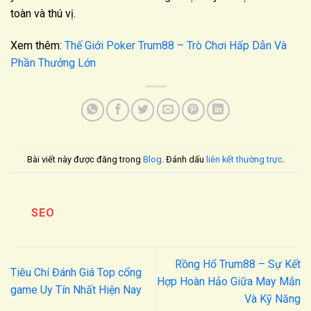
toàn và thú vị.
Xem thêm:
Thế Giới Poker Trum88 – Trò Chơi Hấp Dẫn Và
Phần Thưởng Lớn
Bài viết này được đăng trong
Blog
. Đánh dấu
liên kết thường trực
.
SEO
Rồng Hổ Trum88 – Sự Kết
Tiêu Chí Đánh Giá Top cổng
Hợp Hoàn Hảo Giữa May Mắn
game Uy Tín Nhất Hiện Nay
Và Kỹ Năng