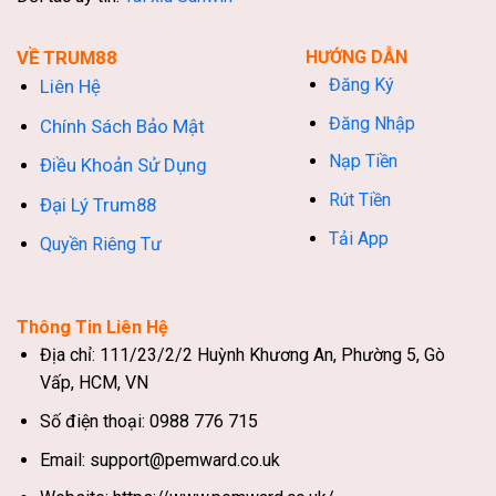
VỀ TRUM88
HƯỚNG DẪN
Đăng Ký
Liên Hệ
Đăng Nhập
Chính Sách Bảo Mật
Nạp Tiền
Điều Khoản Sử Dụng
Rút Tiền
Đại Lý Trum88
Tải App
Quyền Riêng Tư
Thông Tin Liên Hệ
Địa chỉ: 111/23/2/2 Huỳnh Khương An, Phường 5, Gò
Vấp, HCM, VN
Số điện thoại: 0988 776 715
Email:
support@pemward.co.uk