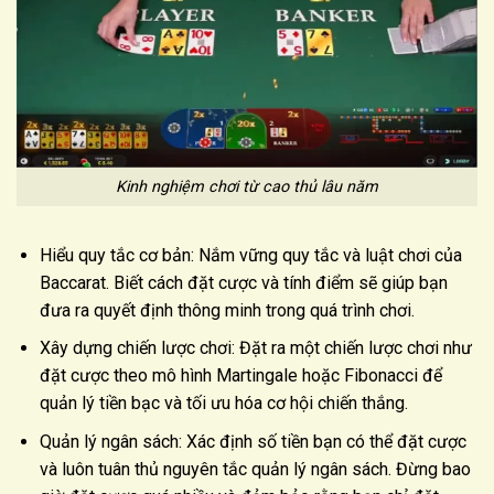
Kinh nghiệm chơi từ cao thủ lâu năm
Hiểu quy tắc cơ bản: Nắm vững quy tắc và luật chơi của
Baccarat. Biết cách đặt cược và tính điểm sẽ giúp bạn
đưa ra quyết định thông minh trong quá trình chơi.
Xây dựng chiến lược chơi: Đặt ra một chiến lược chơi như
đặt cược theo mô hình Martingale hoặc Fibonacci để
quản lý tiền bạc và tối ưu hóa cơ hội chiến thắng.
Quản lý ngân sách: Xác định số tiền bạn có thể đặt cược
và luôn tuân thủ nguyên tắc quản lý ngân sách. Đừng bao