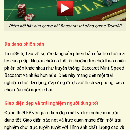
Điểm nổi bật của game bài Baccarat tại cổng game Trum88
Đa dạng phiên bản
Trum88 tự hào về sự đa dạng của phiên bản của trò chơi mà
họ cung cấp. Người chơi có thể tận hưởng trò chơi theo nhiều
phiên bản khác nhau như truyền thống, Baccarat Mini, Speed
Baccarat và nhiều hơn nữa. Điều này mang đến một trải
nghiệm chơi đa dạng, đáp ứng được sở thích và phong cách
chơi của mỗi người chơi.
Giao diện đẹp và trải nghiệm người dùng tốt
Được thiết kế với giao diện đẹp mắt và trải nghiệm người
dùng tốt. Giao diện sắc nét và trực quan mang đến một trải
nghiệm chơi trực tuyến tuyệt vời. Hình ảnh chất lượng cao và